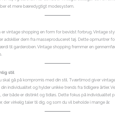
aber et mere bæredygtigt modesystem.
 er vintage shopping en form for bevidst forbrug. Vintage stykk
 der adskiller dem fra masseproduceret tøj. Dette opmuntrer fo
l værdi til garderoben. Vintage shopping fremmer en gennemført
b.
lig stil
 skal gå på kompromis med din stil. Tværtimod giver vintage
in individualitet og hylder unikke trends fra tidligere årtier. 
l, der både er distinkt og tidløs. Dette fokus på individualit
 der virkelig taler til dig, og som du vil beholde i mange år.