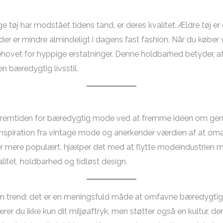
age tøj har modstået tidens tand, er deres kvalitet. Ældre tøj e
er mindre almindeligt i dagens fast fashion. Når du køber vin
 behovet for hyppige erstatninger. Denne holdbarhed betyder, a
en bæredygtig livsstil.
ing fremtiden for bæredygtig mode ved at fremme idéen om g
inspiration fra vintage mode og anerkender værdien af at omarb
er mere populært, hjælper det med at flytte modeindustrien
alitet, holdbarhed og tidløst design.
en trend; det er en meningsfuld måde at omfavne bæredygtig
rer du ikke kun dit miljøaftryk, men støtter også en kultur, d