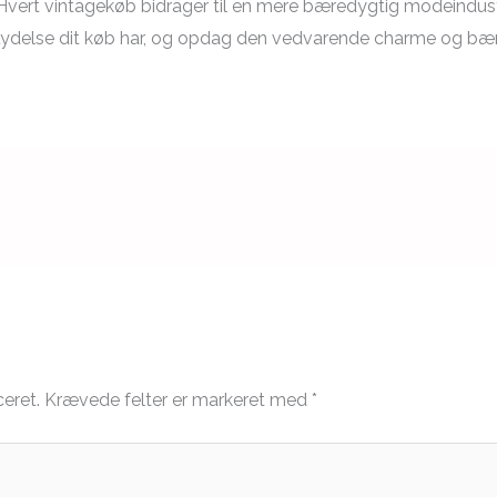
. Hvert vintagekøb bidrager til en mere bæredygtig modeindus
ndflydelse dit køb har, og opdag den vedvarende charme og b
ceret.
Krævede felter er markeret med
*