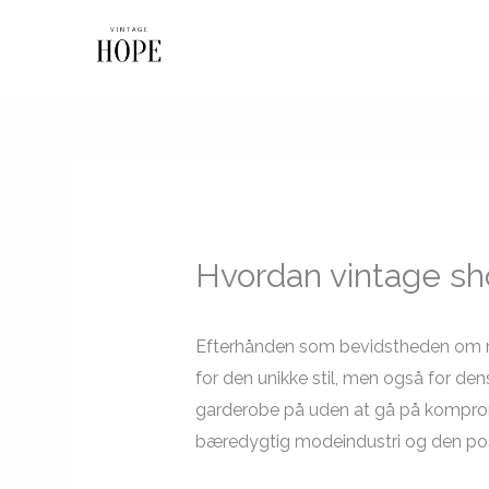
Gå
til
indholdet
Hvordan vintage sh
Efterhånden som bevidstheden om mil
for den unikke stil, men også for de
garderobe på uden at gå på kompromis 
bæredygtig modeindustri og den posit