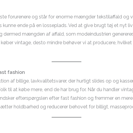
ste forurenere og står for enorme mængder tekstilaffald og v
s kunne ende på en losseplads. Ved at give brugt tøj et nyt l
og dermed mængden af affald, som modeindustrien genererer.
r køber vintage, desto mindre behøver vi at producere, hvilket
ast fashion
ion af billige, lavkvalitetsvarer, der hurtigt slides op og k
k til at købe mere, end de har brug for. Når du handler vintage
 mindsker efterspørgslen efter fast fashion og fremmer en mere 
sætter holdbarhed og reducerer behovet for billigt, masseprod