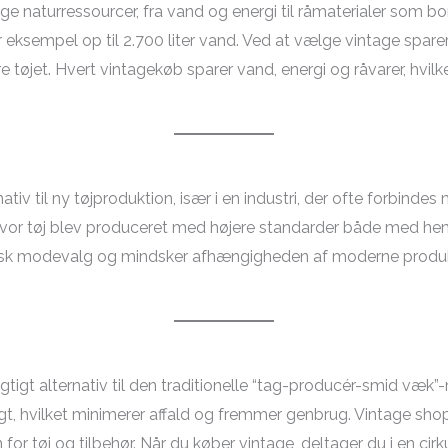
ige naturressourcer, fra vand og energi til råmaterialer som 
eksempel op til 2.700 liter vand. Ved at vælge vintage sparer 
 tøjet. Hvert vintagekøb sparer vand, energi og råvarer, hvilket
ativ til ny tøjproduktion, især i en industri, der ofte forbind
 hvor tøj blev produceret med højere standarder både med hen
etisk modevalg og mindsker afhængigheden af moderne produk
igt alternativ til den traditionelle “tag-producér-smid væk”
t, hvilket minimerer affald og fremmer genbrug. Vintage shop
or tøj og tilbehør. Når du køber vintage, deltager du i en ci