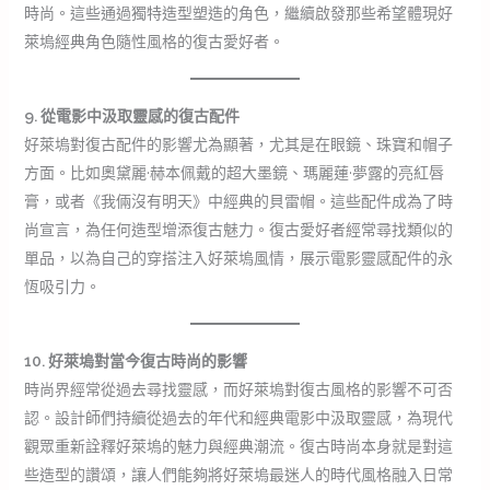
時尚。這些通過獨特造型塑造的角色，繼續啟發那些希望體現好
萊塢經典角色隨性風格的復古愛好者。
9. 從電影中汲取靈感的復古配件
好萊塢對復古配件的影響尤為顯著，尤其是在眼鏡、珠寶和帽子
方面。比如奧黛麗·赫本佩戴的超大墨鏡、瑪麗蓮·夢露的亮紅唇
膏，或者《我倆沒有明天》中經典的貝雷帽。這些配件成為了時
尚宣言，為任何造型增添復古魅力。復古愛好者經常尋找類似的
單品，以為自己的穿搭注入好萊塢風情，展示電影靈感配件的永
恆吸引力。
10. 好萊塢對當今復古時尚的影響
時尚界經常從過去尋找靈感，而好萊塢對復古風格的影響不可否
認。設計師們持續從過去的年代和經典電影中汲取靈感，為現代
觀眾重新詮釋好萊塢的魅力與經典潮流。復古時尚本身就是對這
些造型的讚頌，讓人們能夠將好萊塢最迷人的時代風格融入日常