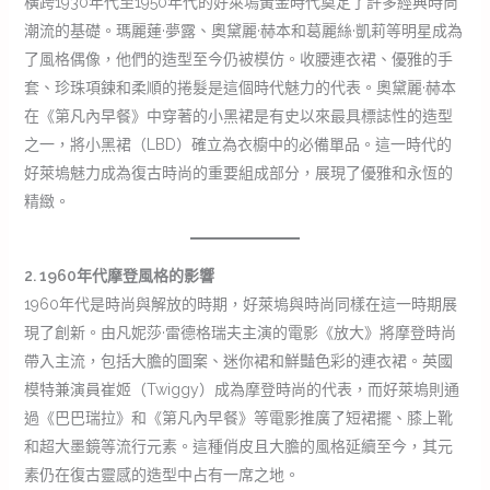
橫跨1930年代至1950年代的好萊塢黃金時代奠定了許多經典時尚
潮流的基礎。瑪麗蓮·夢露、奧黛麗·赫本和葛麗絲·凱莉等明星成為
了風格偶像，他們的造型至今仍被模仿。收腰連衣裙、優雅的手
套、珍珠項鍊和柔順的捲髮是這個時代魅力的代表。奧黛麗·赫本
在《第凡內早餐》中穿著的小黑裙是有史以來最具標誌性的造型
之一，將小黑裙（LBD）確立為衣櫥中的必備單品。這一時代的
好萊塢魅力成為復古時尚的重要組成部分，展現了優雅和永恆的
精緻。
2. 1960年代摩登風格的影響
1960年代是時尚與解放的時期，好萊塢與時尚同樣在這一時期展
現了創新。由凡妮莎·雷德格瑞夫主演的電影《放大》將摩登時尚
帶入主流，包括大膽的圖案、迷你裙和鮮豔色彩的連衣裙。英國
模特兼演員崔姬（Twiggy）成為摩登時尚的代表，而好萊塢則通
過《巴巴瑞拉》和《第凡內早餐》等電影推廣了短裙擺、膝上靴
和超大墨鏡等流行元素。這種俏皮且大膽的風格延續至今，其元
素仍在復古靈感的造型中占有一席之地。