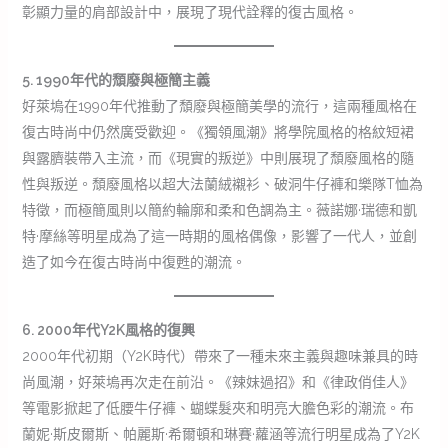
彰顯力量的肩部設計中，展現了現代詮釋的復古風格。
5. 1990年代的頹廢與極簡主義
好萊塢在1990年代推動了頹廢與極簡美學的流行，這兩種風格在
復古時尚中仍然廣受歡迎。《獨領風潮》將學院風格的格紋短裙
與露臍裝帶入主流，而《現實的叛逆》中則展現了頹廢風格的隨
性與叛逆。頹廢風格以超大法蘭絨襯衫、破洞牛仔褲和樂隊T恤為
特徵，而極簡風則以簡約輪廓和柔和色調為主。薇諾娜·瑞德和凱
特·摩絲等明星成為了這一時期的風格偶像，影響了一代人，並創
造了如今在復古時尚中復甦的潮流。
6. 2000年代Y2K風格的復興
2000年代初期（Y2K時代）帶來了一種未來主義與趣味兼具的時
尚風潮，好萊塢再次走在前沿。《辣妹過招》和《律政俏佳人》
等電影掀起了低腰牛仔褲、蝴蝶髮夾和明亮大膽色彩的潮流。布
蘭妮·斯皮爾斯、帕麗斯·希爾頓和琳賽·蘿涵等流行明星成為了Y2K