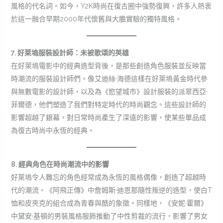
風格的代名詞。如今，Y2K時尚在復古圈中強勢復興，許多人熱衷
於這一融合早期2000年代懷舊與大膽實驗的獨特風格。
7. 好萊塢服裝設計師：未被歌頌的英雄
在好萊塢電影中的經典造型背後，是那些創造角色服裝並反映當
時潮流的服裝設計師們。像艾迪絲·海德這樣在好萊塢黃金時代參
與無數電影的設計師，以及為《慾望城市》設計服裝的派翠西亞·
菲爾德，他們塑造了我們對特定時代的時尚觀念。這些設計師的
影響超越了銀幕，對日常時尚產生了深遠的影響，使某些單品成
為復古時尚中永恆的經典。
8. 經典角色在時尚潮流中的影響
好萊塢令人難忘的角色經常成為永恆的風格偶像，創造了超越時
代的潮流。《阿飛正傳》中詹姆斯·迪恩那隨性叛逆的造型，使白T
恤和皮夾克的組合成為青春與酷的象徵。同樣地，《安妮·霍爾》
中黛安·基頓的男裝風格服飾推動了中性剪裁的流行，影響了男女