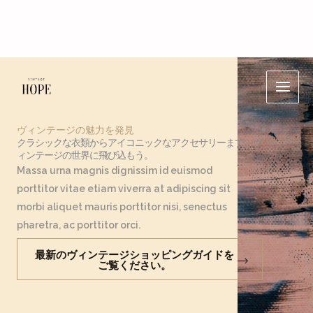
内
Main
容
Men
を
ス
ヴィンテージの魅力を発見
キ
クラシックな衣類からアイコニックなアクセサリーまで、ヴ
ィンテージの世界に飛び込もう。
ッ
Massa urna magnis dignissim id euismod
プ
porttitor vitae etiam viverra at adipiscing sit
morbi aliquet mauris porttitor nisi, senectus
pharetra, ac porttitor orci.
最新のヴィンテージショッピングガイドを
ご覧ください。