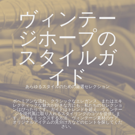
ヴィンテー
ジホープの
スタイルガ
イド
あらゆるスタイルのための厳選セレクション
ボヘミアンな流れ、クラシックなエレガンス、またはエキ
レクティックな魅力が好きな方にも、私たちのセレクショ
ンはぴったりです。ガイドはトレンドを超え、ヴィンテー
ジを現代風に取り入れるスタイリングのコツを提供しま
す。時代をミックスする方法、ヴィンテージ素材のケア、
オリジナルアイテムの見分け方などのヒントを探してくだ
さい。